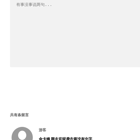
共有
条留言
游客
金卡姆 网走监狱袭击篇没有中字