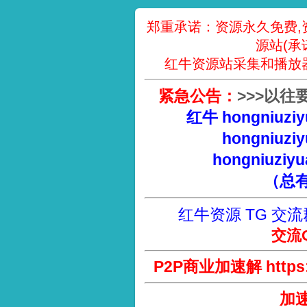
郑重承诺：资源永久免费,
源站(承
红牛资源站采集和播放
紧急公告：
>
>
>
以往
红牛 hongniuziy
hongniuziy
hongniuziyu
（总
红牛资源 TG 交流
交流Q
P2P商业加速解 https://
加