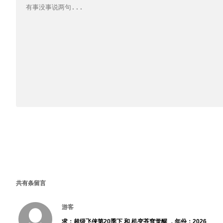
共有
条留言
游客
求：超级飞侠第20季下 和 机变苍穹觉醒 ，年份：2026