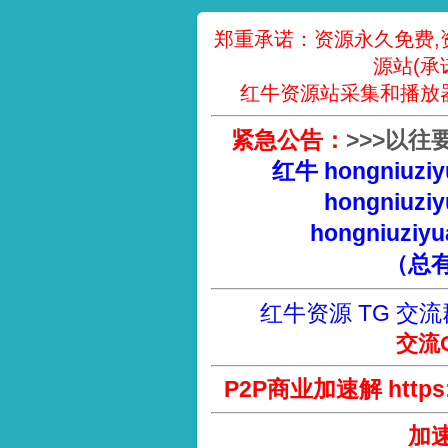
郑重承诺：资源永久免费,
源站(承
红牛资源站采集和播放
紧急公告：
>
>
>
以往
红牛 hongniuziy
hongniuziy
hongniuziyu
（总
红牛资源 TG 交流
交流Q
P2P商业加速解 https://
加