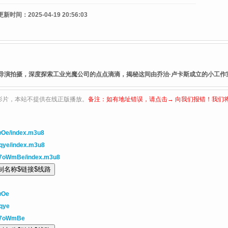
更新时间：
2025-04-19 20:56:03
名导演拍摄，深度探索工业光魔公司的点点滴滴，揭秘这间由乔治·卢卡斯成立的小工
影片，本站不提供在线正版播放。
备注：如有地址错误，请点击→ 向我们报错！我们
wOe/index.m3u8
qye/index.m3u8
e7oWmBe/index.m3u8
wOe
qye
xe7oWmBe