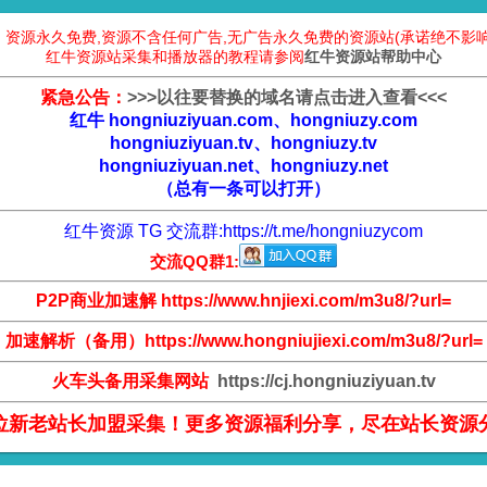
：资源永久免费,资源不含任何广告,无广告永久免费的资源站(承诺绝不影响
红牛资源站采集和播放器的教程请参阅
红牛资源站帮助中心
紧急公告：
>
>
>
以往要替换的域名请点击进入查看
<
<
<
红牛 hongniuziyuan.com、hongniuzy.com
hongniuziyuan.tv、hongniuzy.tv
hongniuziyuan.net、hongniuzy.net
（总有一条可以打开）
红牛资源 TG 交流群:
https://t.me/hongniuzycom
交流QQ群1:
P2P商业加速解 https://www.hnjiexi.com/m3u8/?url=
加速解析（备用）https://www.hongniujiexi.com/m3u8/?url=
火车头备用采集网站
https://cj.hongniuziyuan.tv
位新老站长加盟采集！更多资源福利分享，尽在站长资源