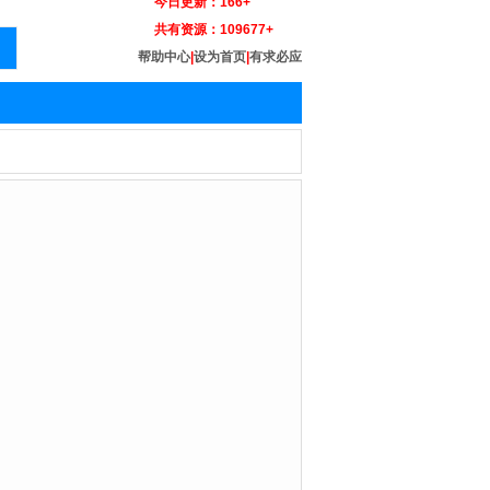
今日更新：
166+
共有资源：
109677+
帮助中心
|
设为首页
|
有求必应