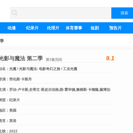
动漫
纪录片
伦理片
体育赛事
短剧
预告片
二季
9.1
光影与魔法 第二季
第3集完结
别名：
光魔 / 光影与魔法: 电影奇幻之旅 / 工业光魔
导演：
劳伦斯·卡斯丹
主演：
乔治·卢卡斯,史蒂文·斯皮尔伯格,朗·霍华德,詹姆斯·卡梅隆,黛博拉·
周,巴里·詹金斯,乔恩·费儒
类型：
纪录片
地区：
美国
语言：
英语
上映：
2022