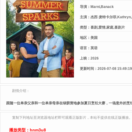
导演：
Marni,Banack
主演：
杰西·麦特卡尔菲,Kathryn,
类型：
喜剧,爱情,家庭,喜剧片
地区：
美国
语言：
英语
上映：
2026
更新时间：
2026-07-08 15:49:19
剧情介绍：
跟随一位单亲父亲和一位单亲母亲在绿荫营地参加夏日烹饪大赛，一场意外的烹
复制下列地址至浏览器地址栏即可观看正版影片，本站不提供在线正版播放
播放类型：
hnm3u8