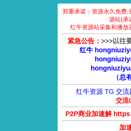
郑重承诺：资源永久免费,
源站(承
红牛资源站采集和播放
紧急公告：
>
>
>
以往
红牛 hongniuziy
hongniuziy
hongniuziyu
（总
红牛资源 TG 交流
交流Q
P2P商业加速解 https://
加