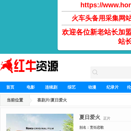
https://www.hon
火车头备用采集网
欢迎各位新老站长加
站
首页
电影
连续剧
综艺
动漫
纪录片
伦
当前位置
喜剧片/夏日爱火
夏日爱火
正片
别名：
烹饪恋歌