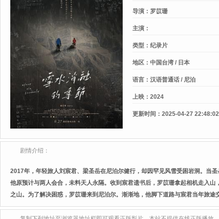
Snowmelt
导演：
罗苡珊
主演：
类型：
纪录片
地区：
中国台湾 / 日本
语言：
汉语普通话 / 尼泊
上映：
2024
更新时间：
2025-04-27 22:48:02
剧情介绍：
2017年，年轻旅人刘宸君、梁圣岳在尼泊尔健行，却因罕见风雪受困岩洞。当圣岳
他原预计与两人会合，未料天人永隔。收到宸君遗书后，罗苡珊拿起相机走入山
之山。为了解决困惑，罗苡珊来到尼泊尔。渐渐地，他脚下道路与宸君当年旅途
复制下列地址至浏览器地址栏即可观看正版影片，本站不提供在线正版播放