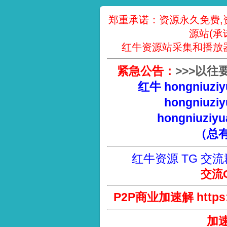
郑重承诺：资源永久免费,
源站(承
红牛资源站采集和播放
紧急公告：
>
>
>
以往
红牛 hongniuziy
hongniuziy
hongniuziyu
（总
红牛资源 TG 交流
交流Q
P2P商业加速解 https://
加