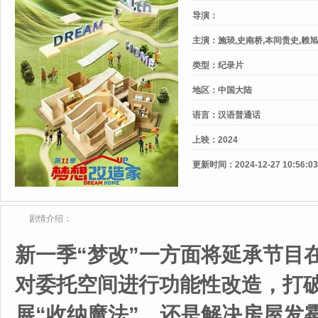
导演：
主演：
施琰,史南桥,本间贵史,赖旭
类型：
纪录片
地区：
中国大陆
语言：
汉语普通话
上映：
2024
更新时间：
2024-12-27 10:56:03
剧情介绍：
新一季“梦改”一方面将延承节目
对委托空间进行功能性改造，打
展“收纳魔法”，还是解决房屋发