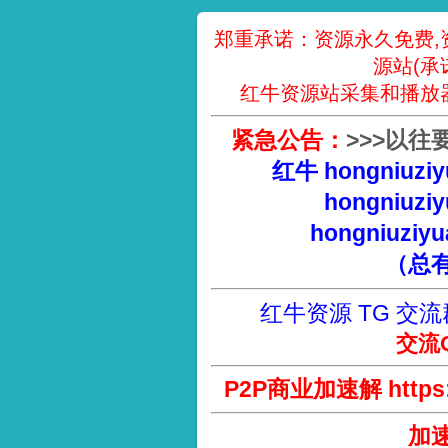
郑重承诺：资源永久免费,
源站(承
红牛资源站采集和播放
紧急公告：
>
>
>
以往
红牛 hongniuziy
hongniuziy
hongniuziyu
（总
红牛资源 TG 交流
交流Q
P2P商业加速解 https://
加