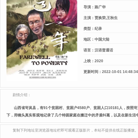
导演：
路广华
主演：
贾换荣,王秋生
类型：
纪录
地区：
中国大陆
语言：
汉语普通话
上映：
2020
更新时间：
2022-10-01 14:48:34
剧情介绍：
山西省岢岚县，有91个贫困村、贫困户4580户、贫困人口10181人，按照
下，用镜头真实客观地记录了几个特困家庭在搬迁中的矛盾纠葛，以及在新生活
复制下列地址至浏览器地址栏即可观看正版影片，本站不提供在线正版播放