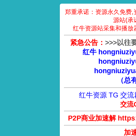
郑重承诺：资源永久免费,
源站(承
红牛资源站采集和播放
紧急公告：
>
>
>
以往
红牛 hongniuziy
hongniuziy
hongniuziyu
（总
红牛资源 TG 交流
交流Q
P2P商业加速解 https://
加