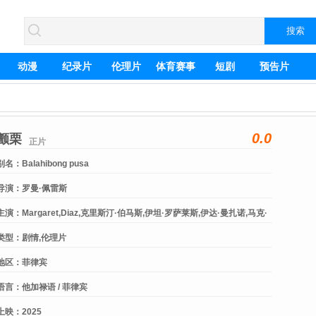
动漫
纪录片
伦理片
体育赛事
短剧
预告片
0.0
颤栗
正片
别名：
Balahibong pusa
导演：
罗曼·佩雷斯
主演：
Margaret,Diaz,克里斯汀·伯马斯,伊坦·罗萨莱斯,伊达·曼扎诺,马克·
安东尼·费尔南德斯
类型：
剧情,伦理片
地区：
菲律宾
语言：
他加禄语 / 菲律宾
上映：
2025