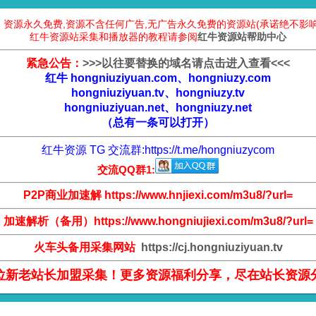
：资源永久免费,资源不含任何广告,无广告永久免费的资源站(承诺绝不影响
红牛资源站采集和播放器的教程请参阅
红牛资源站帮助中心
紧急公告：
>
>
>
以往要替换的域名请点击进入查看
<
<
<
红牛 hongniuziyuan.com、hongniuzy.com
hongniuziyuan.tv、hongniuzy.tv
hongniuziyuan.net、hongniuzy.net
（总有一条可以打开）
红牛资源 TG 交流群:
https://t.me/hongniuzycom
交流QQ群1:
P2P商业加速解 https://www.hnjiexi.com/m3u8/?url=
加速解析（备用）https://www.hongniujiexi.com/m3u8/?url=
火车头备用采集网站
https://cj.hongniuziyuan.tv
位新老站长加盟采集！更多资源福利分享，尽在站长资源