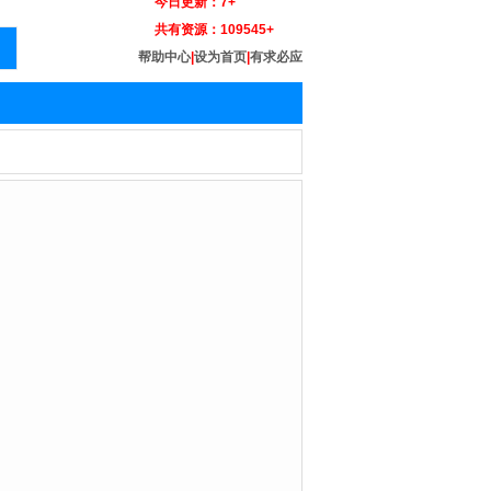
今日更新：
7+
共有资源：
109545+
帮助中心
|
设为首页
|
有求必应