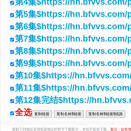
第4集$https://hn.bfvvs.com/
第5集$https://hn.bfvvs.com/
第6集$https://hn.bfvvs.com/
第7集$https://hn.bfvvs.com/
第8集$https://hn.bfvvs.com/
第9集$https://hn.bfvvs.com/
第10集$https://hn.bfvvs.com
第11集$https://hn.bfvvs.com/
第12集完结$https://hn.bfvvs.
全选
复制下列地址至浏览器地址栏即可下载影片，本站不提供下载。
备注：如有地