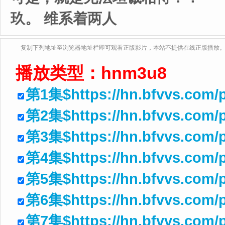
玖。 维系着两人
复制下列地址至浏览器地址栏即可观看正版影片，本站不提供在线正版播放
播放类型：
hnm3u8
第1集$https://hn.bfvvs.com/
第2集$https://hn.bfvvs.com/p
第3集$https://hn.bfvvs.com/
第4集$https://hn.bfvvs.com/
第5集$https://hn.bfvvs.com/
第6集$https://hn.bfvvs.com/
第7集$https://hn.bfvvs.com/