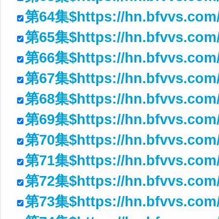
第64集$https://hn.bfvvs.com
第65集$https://hn.bfvvs.com
第66集$https://hn.bfvvs.com
第67集$https://hn.bfvvs.com
第68集$https://hn.bfvvs.com
第69集$https://hn.bfvvs.com
第70集$https://hn.bfvvs.com
第71集$https://hn.bfvvs.com
第72集$https://hn.bfvvs.com
第73集$https://hn.bfvvs.com