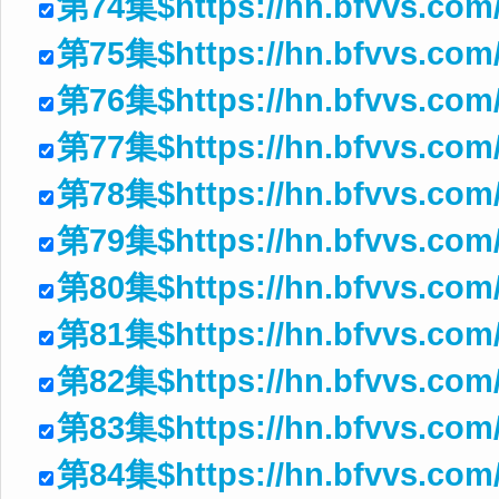
第74集$https://hn.bfvvs.com
第75集$https://hn.bfvvs.com
第76集$https://hn.bfvvs.com
第77集$https://hn.bfvvs.com
第78集$https://hn.bfvvs.com
第79集$https://hn.bfvvs.com
第80集$https://hn.bfvvs.co
第81集$https://hn.bfvvs.com/
第82集$https://hn.bfvvs.co
第83集$https://hn.bfvvs.co
第84集$https://hn.bfvvs.com