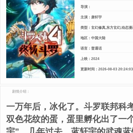
导演：
主演：
唐轩宇
类型：
玄幻修真,东方玄幻,动态漫
地区：
中国大陆
语言：
普通话
上映：
2024
更新时间：
2026-08-03 20:24:03
剧情介绍：
一万年后，冰化了。斗罗联邦科
双色花纹的蛋，蛋里孵化出了一
宇”。几年过去，蓝轩宇的武魂