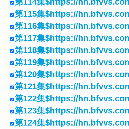
第114集$https://hn.bfvvs.co
第115集$https://hn.bfvvs.co
第116集$https://hn.bfvvs.co
第117集$https://hn.bfvvs.co
第118集$https://hn.bfvvs.co
第119集$https://hn.bfvvs.co
第120集$https://hn.bfvvs.co
第121集$https://hn.bfvvs.co
第122集$https://hn.bfvvs.co
第123集$https://hn.bfvvs.co
第124集$https://hn.bfvvs.co