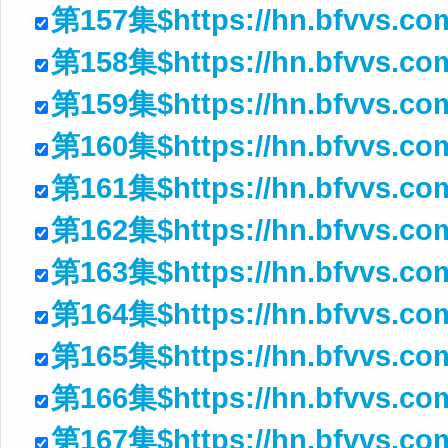
第157集$https://hn.bfvvs.co
第158集$https://hn.bfvvs.co
第159集$https://hn.bfvvs.co
第160集$https://hn.bfvvs.co
第161集$https://hn.bfvvs.co
第162集$https://hn.bfvvs.co
第163集$https://hn.bfvvs.co
第164集$https://hn.bfvvs.co
第165集$https://hn.bfvvs.co
第166集$https://hn.bfvvs.co
第167集$https://hn.bfvvs.co