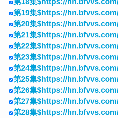
第18集$https://hn.bfvvs.com
第19集$https://hn.bfvvs.com
第20集$https://hn.bfvvs.com
第21集$https://hn.bfvvs.com
第22集$https://hn.bfvvs.com
第23集$https://hn.bfvvs.com
第24集$https://hn.bfvvs.com
第25集$https://hn.bfvvs.com
第26集$https://hn.bfvvs.com
第27集$https://hn.bfvvs.com
第28集$https://hn.bfvvs.com