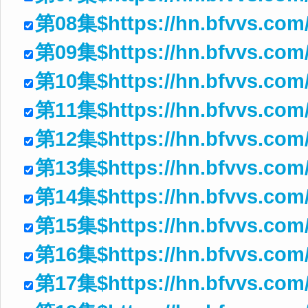
第08集$https://hn.bfvvs.com
第09集$https://hn.bfvvs.com
第10集$https://hn.bfvvs.com
第11集$https://hn.bfvvs.com
第12集$https://hn.bfvvs.com
第13集$https://hn.bfvvs.com
第14集$https://hn.bfvvs.com
第15集$https://hn.bfvvs.com
第16集$https://hn.bfvvs.com
第17集$https://hn.bfvvs.com