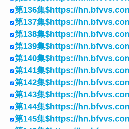
第136集$https://hn.bfvvs.co
第137集$https://hn.bfvvs.co
第138集$https://hn.bfvvs.co
第139集$https://hn.bfvvs.com
第140集$https://hn.bfvvs.co
第141集$https://hn.bfvvs.co
第142集$https://hn.bfvvs.co
第143集$https://hn.bfvvs.co
第144集$https://hn.bfvvs.co
第145集$https://hn.bfvvs.co