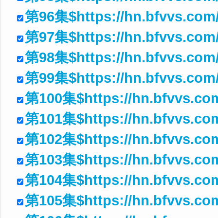
第96集$https://hn.bfvvs.com
第97集$https://hn.bfvvs.com
第98集$https://hn.bfvvs.com
第99集$https://hn.bfvvs.com
第100集$https://hn.bfvvs.co
第101集$https://hn.bfvvs.co
第102集$https://hn.bfvvs.com
第103集$https://hn.bfvvs.co
第104集$https://hn.bfvvs.co
第105集$https://hn.bfvvs.co