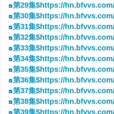
第29集$https://hn.bfvvs.com
第30集$https://hn.bfvvs.com
第31集$https://hn.bfvvs.com/
第32集$https://hn.bfvvs.com
第33集$https://hn.bfvvs.com
第34集$https://hn.bfvvs.com
第35集$https://hn.bfvvs.com
第36集$https://hn.bfvvs.com
第37集$https://hn.bfvvs.com
第38集$https://hn.bfvvs.com
第39集$https://hn.bfvvs.com