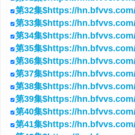
第32集$https://hn.bfvvs.com
第33集$https://hn.bfvvs.com
第34集$https://hn.bfvvs.com
第35集$https://hn.bfvvs.com
第36集$https://hn.bfvvs.com
第37集$https://hn.bfvvs.com
第38集$https://hn.bfvvs.com
第39集$https://hn.bfvvs.com
第40集$https://hn.bfvvs.com
第41集$https://hn.bfvvs.com