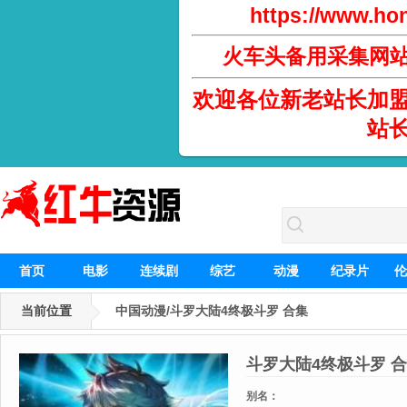
https://www.hon
火车头备用采集网
欢迎各位新老站长加
站
首页
电影
连续剧
综艺
动漫
纪录片
伦
当前位置
中国动漫/斗罗大陆4终极斗罗 合集
斗罗大陆4终极斗罗 
别名：