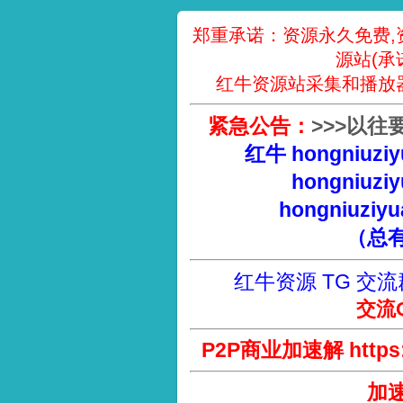
郑重承诺：资源永久免费,
源站(承
红牛资源站采集和播放
紧急公告：
>
>
>
以往
红牛 hongniuziy
hongniuziy
hongniuziyu
（总
红牛资源 TG 交流
交流Q
P2P商业加速解 https://
加