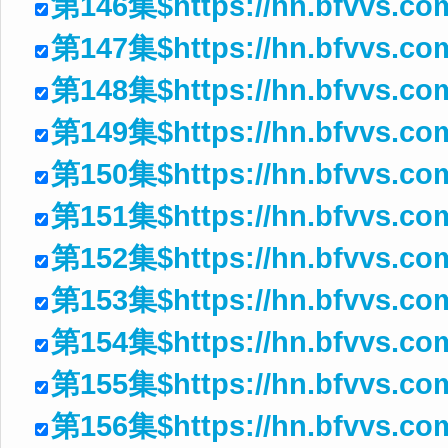
第146集$https://hn.bfvvs.co
第147集$https://hn.bfvvs.co
第148集$https://hn.bfvvs.co
第149集$https://hn.bfvvs.co
第150集$https://hn.bfvvs.co
第151集$https://hn.bfvvs.co
第152集$https://hn.bfvvs.co
第153集$https://hn.bfvvs.com
第154集$https://hn.bfvvs.com
第155集$https://hn.bfvvs.co
第156集$https://hn.bfvvs.co