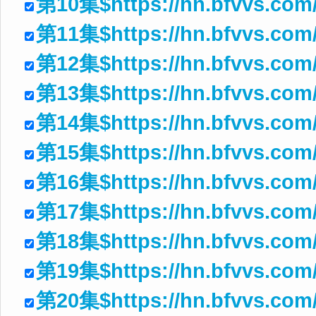
第10集$https://hn.bfvvs.com
第11集$https://hn.bfvvs.co
第12集$https://hn.bfvvs.com
第13集$https://hn.bfvvs.com
第14集$https://hn.bfvvs.com
第15集$https://hn.bfvvs.com
第16集$https://hn.bfvvs.com
第17集$https://hn.bfvvs.com
第18集$https://hn.bfvvs.com
第19集$https://hn.bfvvs.co
第20集$https://hn.bfvvs.com