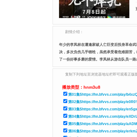
剧情介绍：
年少的李凤林在遭逢家破人亡巨变后投身革命武
决，多次负伤几乎牺牲，虽然承受着危难困苦，
了一份好事多磨的爱情。李凤林从游击队员一路
复制下列地址至浏览器地址栏即可观看正版
播放类型：
hnm3u8
第01集$https://hn.bfvvs.com/play/b4xz
第02集$https://hn.bfvvs.com/play/e0R0
第03集$https://hn.bfvvs.com/play/en5g
第04集$https://hn.bfvvs.com/play/eXDr
第05集$https://hn.bfvvs.com/play/aAD
第06集$https://hn.bfvvs.com/play/erkm