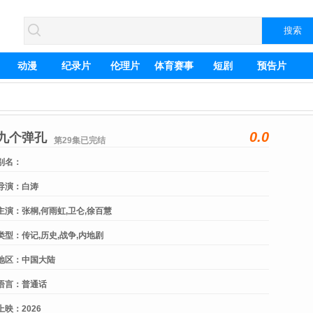
动漫
纪录片
伦理片
体育赛事
短剧
预告片
0.0
九个弹孔
第29集已完结
别名：
导演：
白涛
主演：
张桐,何雨虹,卫仑,徐百慧
类型：
传记,历史,战争,内地剧
地区：
中国大陆
语言：
普通话
上映：
2026