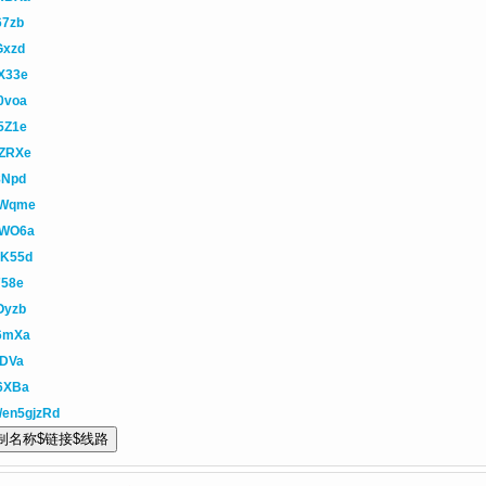
67zb
Gxzd
MX33e
0voa
5Z1e
KZRXe
8Npd
JWqme
QWO6a
6K55d
758e
Oyzb
k6mXa
PDVa
m6XBa
/en5gjzRd