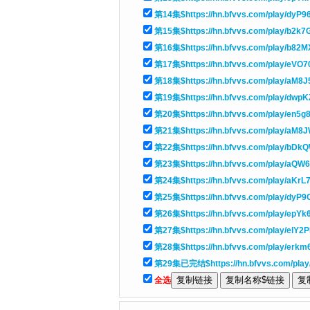
第14集$https://hn.bfvvs.com/play/dyP9
第15集$https://hn.bfvvs.com/play/b2k7
第16集$https://hn.bfvvs.com/play/b82
第17集$https://hn.bfvvs.com/play/eVO7
第18集$https://hn.bfvvs.com/play/aM8J
第19集$https://hn.bfvvs.com/play/dwp
第20集$https://hn.bfvvs.com/play/en5g
第21集$https://hn.bfvvs.com/play/aM8
第22集$https://hn.bfvvs.com/play/bDk
第23集$https://hn.bfvvs.com/play/aQW
第24集$https://hn.bfvvs.com/play/aKrL
第25集$https://hn.bfvvs.com/play/dyP9
第26集$https://hn.bfvvs.com/play/epY
第27集$https://hn.bfvvs.com/play/elY2
第28集$https://hn.bfvvs.com/play/erk
第29集已完结$https://hn.bfvvs.com/play
全选