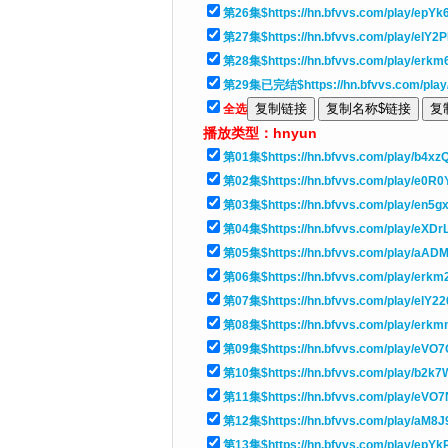
第26集$https://hn.bfvvs.com/play/epY
第27集$https://hn.bfvvs.com/play/elY2
第28集$https://hn.bfvvs.com/play/erkm
第29集已完结$https://hn.bfvvs.com/play/
全选
播放类型：
hnyun
第01集$https://hn.bfvvs.com/play/b4xz
第02集$https://hn.bfvvs.com/play/e0R0
第03集$https://hn.bfvvs.com/play/en5
第04集$https://hn.bfvvs.com/play/eXDr
第05集$https://hn.bfvvs.com/play/aAD
第06集$https://hn.bfvvs.com/play/erk
第07集$https://hn.bfvvs.com/play/elY2
第08集$https://hn.bfvvs.com/play/erk
第09集$https://hn.bfvvs.com/play/eVO
第10集$https://hn.bfvvs.com/play/b2k
第11集$https://hn.bfvvs.com/play/eVO
第12集$https://hn.bfvvs.com/play/aM8
第13集$https://hn.bfvvs.com/play/epY