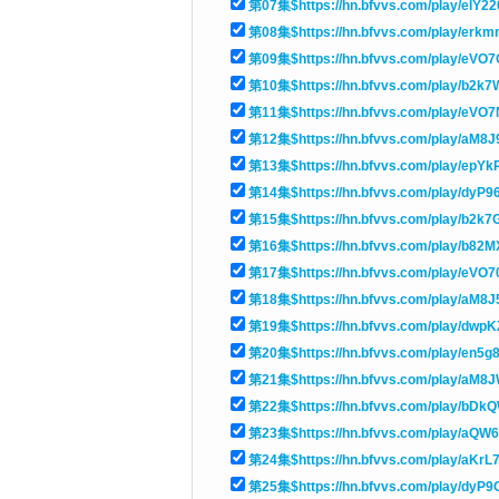
第07集$https://hn.bfvvs.com/play/elY2
第08集$https://hn.bfvvs.com/play/erk
第09集$https://hn.bfvvs.com/play/eVO
第10集$https://hn.bfvvs.com/play/b2k
第11集$https://hn.bfvvs.com/play/eVO
第12集$https://hn.bfvvs.com/play/aM8J
第13集$https://hn.bfvvs.com/play/epY
第14集$https://hn.bfvvs.com/play/dyP9
第15集$https://hn.bfvvs.com/play/b2k7
第16集$https://hn.bfvvs.com/play/b82M
第17集$https://hn.bfvvs.com/play/eVO7
第18集$https://hn.bfvvs.com/play/aM8J
第19集$https://hn.bfvvs.com/play/dwp
第20集$https://hn.bfvvs.com/play/en5g
第21集$https://hn.bfvvs.com/play/aM8
第22集$https://hn.bfvvs.com/play/bDk
第23集$https://hn.bfvvs.com/play/aQW
第24集$https://hn.bfvvs.com/play/aKrL
第25集$https://hn.bfvvs.com/play/dyP9