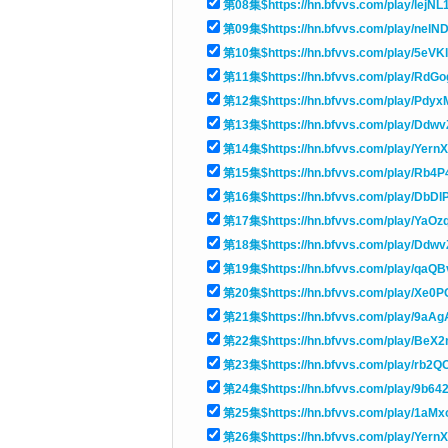
第08集$https://hn.bfvvs.com/play/lejNL
第09集$https://hn.bfvvs.com/play/nelN
第10集$https://hn.bfvvs.com/play/5eVK
第11集$https://hn.bfvvs.com/play/RdGo
第12集$https://hn.bfvvs.com/play/Pdyx
第13集$https://hn.bfvvs.com/play/Ddw
第14集$https://hn.bfvvs.com/play/Yern
第15集$https://hn.bfvvs.com/play/Rb4P
第16集$https://hn.bfvvs.com/play/DbDl
第17集$https://hn.bfvvs.com/play/YaOz
第18集$https://hn.bfvvs.com/play/Ddw
第19集$https://hn.bfvvs.com/play/qaQ
第20集$https://hn.bfvvs.com/play/Xe0
第21集$https://hn.bfvvs.com/play/9aAg
第22集$https://hn.bfvvs.com/play/BeX
第23集$https://hn.bfvvs.com/play/rb2Q
第24集$https://hn.bfvvs.com/play/9b64
第25集$https://hn.bfvvs.com/play/1aMx
第26集$https://hn.bfvvs.com/play/Yern