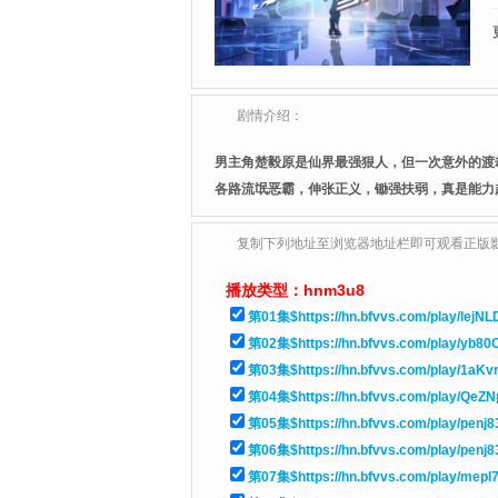
剧情介绍：
男主角楚毅原是仙界最强狠人，但一次意外的渡
各路流氓恶霸，伸张正义，锄强扶弱，真是能力
复制下列地址至浏览器地址栏即可观看正版
播放类型：
hnm3u8
第01集$https://hn.bfvvs.com/play/lejNL
第02集$https://hn.bfvvs.com/play/yb80
第03集$https://hn.bfvvs.com/play/1aK
第04集$https://hn.bfvvs.com/play/QeZN
第05集$https://hn.bfvvs.com/play/penj
第06集$https://hn.bfvvs.com/play/penj8
第07集$https://hn.bfvvs.com/play/mepl