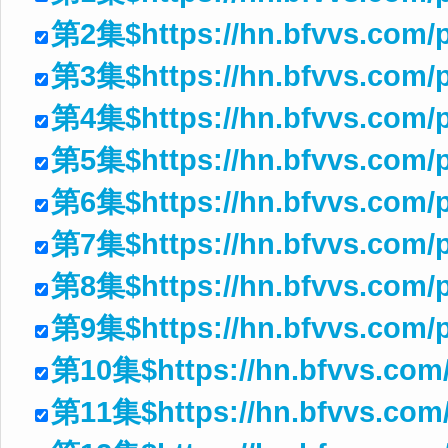
第2集$https://hn.bfvvs.com/
第3集$https://hn.bfvvs.com/p
第4集$https://hn.bfvvs.com/
第5集$https://hn.bfvvs.com/
第6集$https://hn.bfvvs.com/
第7集$https://hn.bfvvs.com/
第8集$https://hn.bfvvs.com/
第9集$https://hn.bfvvs.com/
第10集$https://hn.bfvvs.com
第11集$https://hn.bfvvs.com