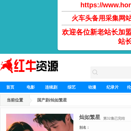
https://www.hon
火车头备用采集网
欢迎各位新老站长加
站
首页
电影
连续剧
综艺
动漫
纪录片
伦
当前位置
国产剧/灿如繁星
灿如繁星
第32集已完结
别名：