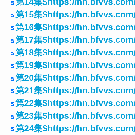
第14集$https://hn.bfvvs.com
第15集$https://hn.bfvvs.com
第16集$https://hn.bfvvs.com
第17集$https://hn.bfvvs.com
第18集$https://hn.bfvvs.com
第19集$https://hn.bfvvs.co
第20集$https://hn.bfvvs.com
第21集$https://hn.bfvvs.com
第22集$https://hn.bfvvs.com
第23集$https://hn.bfvvs.com
第24集$https://hn.bfvvs.com