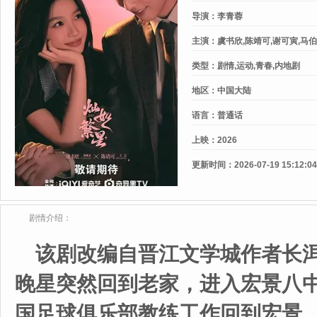
导演：
李青蓉
主演：
虞书欣,陈靖可,谢可寅,马
类型：
剧情,运动,青春,内地剧
地区：
中国大陆
语言：
普通话
上映：
2026
更新时间：
2026-07-19 15:12:04
剧情介绍：
该剧改编自晋江文学城作者长
晚星突然回到老家，进入宏景八
国足球俱乐部教练工作回到宏景