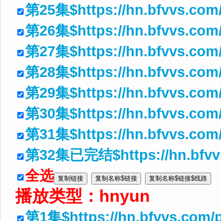
第25集$https://hn.bfvvs.com
第26集$https://hn.bfvvs.com
第27集$https://hn.bfvvs.com/
第28集$https://hn.bfvvs.com
第29集$https://hn.bfvvs.com
第30集$https://hn.bfvvs.com/
第31集$https://hn.bfvvs.com
第32集已完结$https://hn.bfvvs
全选
播放类型：
hnyun
第1集$https://hn.bfvvs.com/