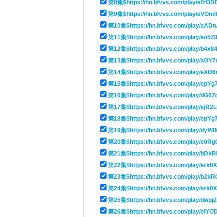
第8集$https://hn.bfvvs.com/play/elYOD
第9集$https://hn.bfvvs.com/play/eVOml
第10集$https://hn.bfvvs.com/play/aAD
第11集$https://hn.bfvvs.com/play/en5Z
第12集$https://hn.bfvvs.com/play/b4x8
第13集$https://hn.bfvvs.com/play/aOY7
第14集$https://hn.bfvvs.com/play/eXD6
第15集$https://hn.bfvvs.com/play/epYg
第16集$https://hn.bfvvs.com/play/dG6
第17集$https://hn.bfvvs.com/play/ejR2L
第18集$https://hn.bfvvs.com/play/epYg
第19集$https://hn.bfvvs.com/play/dyP8
第20集$https://hn.bfvvs.com/play/e0R
第21集$https://hn.bfvvs.com/play/bDk
第22集$https://hn.bfvvs.com/play/erk0
第23集$https://hn.bfvvs.com/play/b2k
第24集$https://hn.bfvvs.com/play/erk0
第25集$https://hn.bfvvs.com/play/dwpj
第26集$https://hn.bfvvs.com/play/elYO