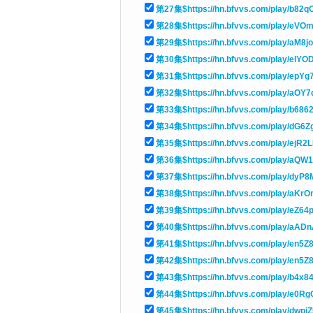
第27集$https://hn.bfvvs.com/play/b82q
第28集$https://hn.bfvvs.com/play/eVO
第29集$https://hn.bfvvs.com/play/aM8j
第30集$https://hn.bfvvs.com/play/elYO
第31集$https://hn.bfvvs.com/play/epYg
第32集$https://hn.bfvvs.com/play/aOY7
第33集$https://hn.bfvvs.com/play/b686
第34集$https://hn.bfvvs.com/play/dG6Z
第35集$https://hn.bfvvs.com/play/ejR2
第36集$https://hn.bfvvs.com/play/aQW1
第37集$https://hn.bfvvs.com/play/dyP8
第38集$https://hn.bfvvs.com/play/aKr
第39集$https://hn.bfvvs.com/play/eZ64
第40集$https://hn.bfvvs.com/play/aAD
第41集$https://hn.bfvvs.com/play/en5Z
第42集$https://hn.bfvvs.com/play/en5Z
第43集$https://hn.bfvvs.com/play/b4x8
第44集$https://hn.bfvvs.com/play/e0R
第45集$https://hn.bfvvs.com/play/dwpj