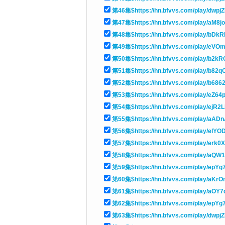
第46集$https://hn.bfvvs.com/play/dwpj
第47集$https://hn.bfvvs.com/play/aM8j
第48集$https://hn.bfvvs.com/play/bDkR
第49集$https://hn.bfvvs.com/play/eVOm
第50集$https://hn.bfvvs.com/play/b2k
第51集$https://hn.bfvvs.com/play/b82q
第52集$https://hn.bfvvs.com/play/b686
第53集$https://hn.bfvvs.com/play/eZ64
第54集$https://hn.bfvvs.com/play/ejR2
第55集$https://hn.bfvvs.com/play/aADn
第56集$https://hn.bfvvs.com/play/elYO
第57集$https://hn.bfvvs.com/play/erk0
第58集$https://hn.bfvvs.com/play/aQW
第59集$https://hn.bfvvs.com/play/epYg
第60集$https://hn.bfvvs.com/play/aKr
第61集$https://hn.bfvvs.com/play/aOY7
第62集$https://hn.bfvvs.com/play/epYg
第63集$https://hn.bfvvs.com/play/dwpjZ