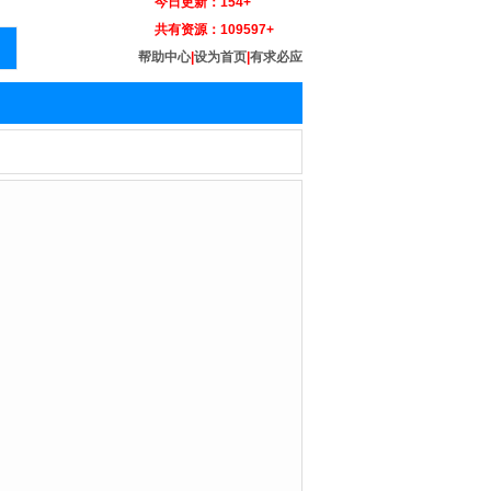
今日更新：
154+
共有资源：
109597+
帮助中心
|
设为首页
|
有求必应