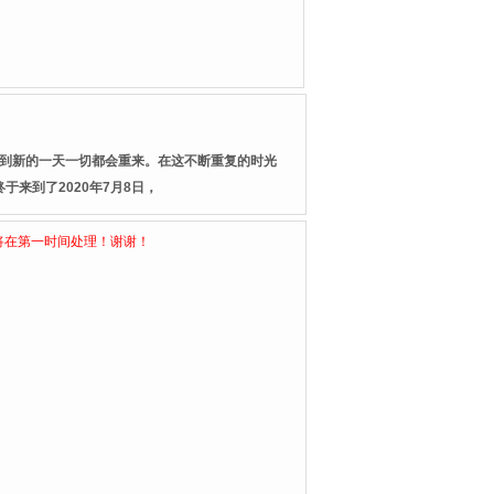
每到新的一天一切都会重来。在这不断重复的时光
来到了2020年7月8日，
将在第一时间处理！谢谢！