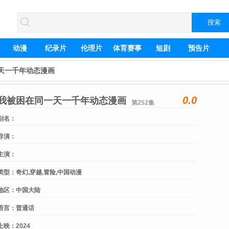
动漫
纪录片
伦理片
体育赛事
短剧
预告片
天一千年动态漫画
0.0
我被困在同一天一千年动态漫画
第252集
别名：
导演：
主演：
类型：
奇幻,穿越,冒险,中国动漫
地区：
中国大陆
语言：
普通话
上映：
2024