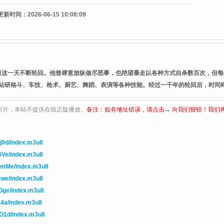
更新时间：
2026-06-15 10:08:09
月7日这一天不断轮回。他曾肆意放纵做尽恶事，也绝望暴走以各种方式自杀数百次，但
研格斗、车技、枪术、厨艺、舞蹈、表演等各种技能。经过一千年的轮回后，时间终于
影片，本站不提供在线正版播放。
备注：如有地址错误，请点击→ 向我们报错！我们
j0d/index.m3u8
GVe/index.m3u8
mmMe/index.m3u8
vwe/index.m3u8
Oge/index.m3u8
X4a/index.m3u8
O1d/index.m3u8