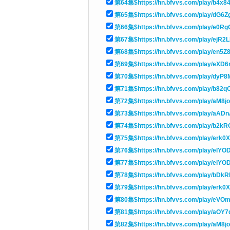
第64集$https://hn.bfvvs.com/play/b4x8
第65集$https://hn.bfvvs.com/play/dG6Z
第66集$https://hn.bfvvs.com/play/e0R
第67集$https://hn.bfvvs.com/play/ejR2
第68集$https://hn.bfvvs.com/play/en5Z
第69集$https://hn.bfvvs.com/play/eXD6
第70集$https://hn.bfvvs.com/play/dyP
第71集$https://hn.bfvvs.com/play/b82q
第72集$https://hn.bfvvs.com/play/aM8j
第73集$https://hn.bfvvs.com/play/aADn
第74集$https://hn.bfvvs.com/play/b2k
第75集$https://hn.bfvvs.com/play/erk0
第76集$https://hn.bfvvs.com/play/elYO
第77集$https://hn.bfvvs.com/play/elYO
第78集$https://hn.bfvvs.com/play/bDk
第79集$https://hn.bfvvs.com/play/erk0
第80集$https://hn.bfvvs.com/play/eVOm
第81集$https://hn.bfvvs.com/play/aOY7
第82集$https://hn.bfvvs.com/play/aM8j