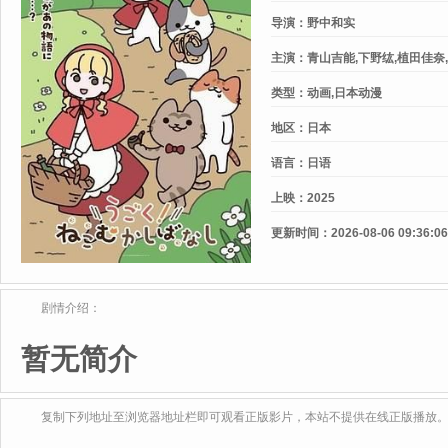
导演：
野中和实
主演：
青山吉能,下野纮,植田佳奈
类型：
动画,日本动漫
地区：
日本
语言：
日语
上映：
2025
更新时间：
2026-08-06 09:36:06
剧情介绍：
暂无简介
复制下列地址至浏览器地址栏即可观看正版影片，本站不提供在线正版播放