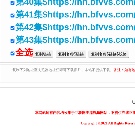
第40集$https://hn.bfvvs.com
第41集$https://hn.bfvvs.com
第42集$https://hn.bfvvs.com
第43集$https://hn.bfvvs.co
全选
复制下列地址至浏览器地址栏即可下载影片，本站不提供下载。
备注：如有地
本网站所有内容均收集于互联网主流视频网站，不提供在线正
Copyright ©2021 All Rights Reser