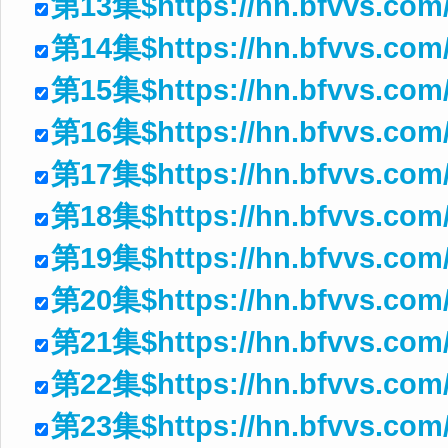
第13集$https://hn.bfvvs.com
第14集$https://hn.bfvvs.com
第15集$https://hn.bfvvs.com
第16集$https://hn.bfvvs.com
第17集$https://hn.bfvvs.co
第18集$https://hn.bfvvs.co
第19集$https://hn.bfvvs.com/
第20集$https://hn.bfvvs.com
第21集$https://hn.bfvvs.com
第22集$https://hn.bfvvs.com
第23集$https://hn.bfvvs.com