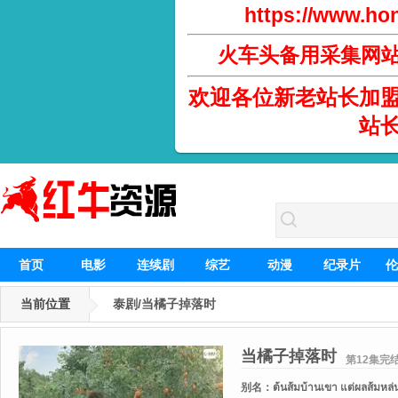
https://www.hon
火车头备用采集网
欢迎各位新老站长加
站
首页
电影
连续剧
综艺
动漫
纪录片
伦
当前位置
泰剧/当橘子掉落时
当橘子掉落时
第12集完
别名：
ต้นส้มบ้านเขา แต่ผลส้มห