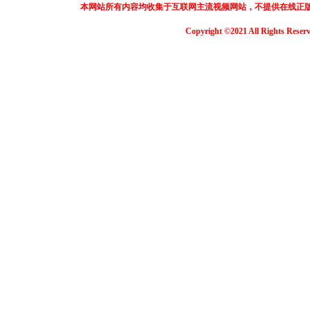
本网站所有内容均收集于互联网主流视频网站，不提供在线正
Copyright ©2021 All Rights Reser