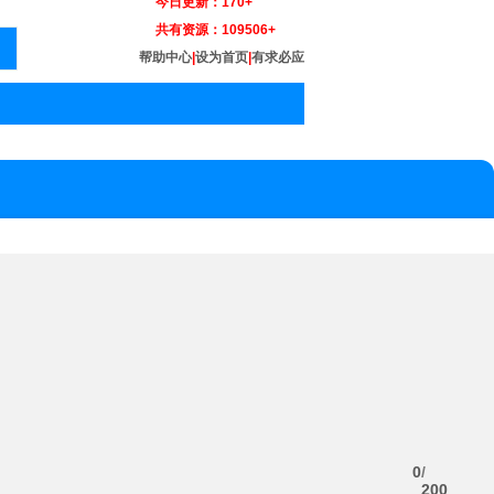
今日更新：
170+
共有资源：
109506+
帮助中心
|
设为首页
|
有求必应
0
/
200