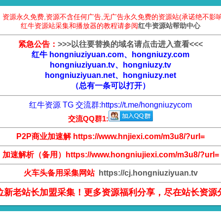
：资源永久免费,资源不含任何广告,无广告永久免费的资源站(承诺绝不影响
红牛资源站采集和播放器的教程请参阅
红牛资源站帮助中心
紧急公告：
>
>
>
以往要替换的域名请点击进入查看
<
<
<
红牛 hongniuziyuan.com、hongniuzy.com
hongniuziyuan.tv、hongniuzy.tv
hongniuziyuan.net、hongniuzy.net
（总有一条可以打开）
红牛资源 TG 交流群:
https://t.me/hongniuzycom
交流QQ群1:
P2P商业加速解 https://www.hnjiexi.com/m3u8/?url=
加速解析（备用）https://www.hongniujiexi.com/m3u8/?url=
火车头备用采集网站
https://cj.hongniuziyuan.tv
位新老站长加盟采集！更多资源福利分享，尽在站长资源