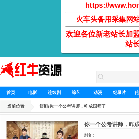
https://www.hon
火车头备用采集网
欢迎各位新老站长加
站
首页
电影
连续剧
综艺
动漫
纪录片
伦
当前位置
短剧/你一个公考讲师，咋成国师了
你一个公考讲师，咋
别名：