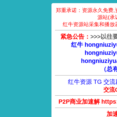
郑重承诺：资源永久免费,
源站(承
红牛资源站采集和播放
紧急公告：
>
>
>
以往
红牛 hongniuziy
hongniuziy
hongniuziyu
（总
红牛资源 TG 交流
交流Q
P2P商业加速解 https://
加